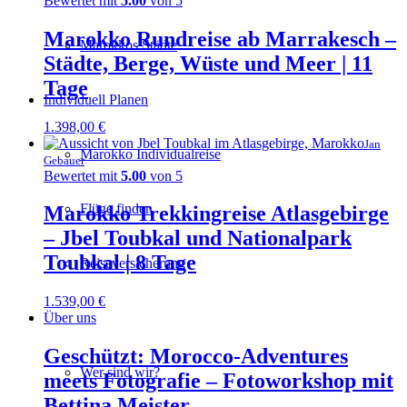
Bewertet mit
5.00
von 5
Marokko Rundreise ab Marrakesch –
Marokkos Städte
Städte, Berge, Wüste und Meer | 11
Tage
Individuell Planen
1.398,00
€
Jan
Marokko Individualreise
Gebauer
Bewertet mit
5.00
von 5
Flüge finden
Marokko Trekkingreise Atlasgebirge
– Jbel Toubkal und Nationalpark
Toubkal | 8 Tage
Reiseversicherung
1.539,00
€
Über uns
Geschützt: Morocco-Adventures
Wer sind wir?
meets Fotografie – Fotoworkshop mit
Bettina Meister