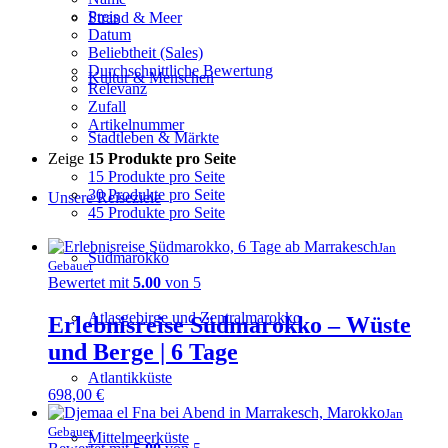
Preis
Strand & Meer
Datum
Beliebtheit (Sales)
Durchschnittliche Bewertung
Kultur & Menschen
Relevanz
Zufall
Artikelnummer
Stadtleben & Märkte
Zeige
15 Produkte pro Seite
15 Produkte pro Seite
30 Produkte pro Seite
Unsere Reiseziele
45 Produkte pro Seite
Jan
Südmarokko
Gebauer
Bewertet mit
5.00
von 5
Atlasgebirge und Zentralmarokko
Erlebnisreise Südmarokko – Wüste
und Berge | 6 Tage
Atlantikküste
698,00
€
Jan
Gebauer
Mittelmeerküste