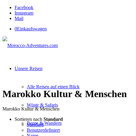
Facebook
Instagram
Mail
0
Einkaufswagen
Unsere Reisen
Alle Reisen auf einen Blick
Marokko Kultur & Menschen
Wüste & Safaris
Marokko Kultur & Menschen
Sortieren nach
Standard
Berge & Wandern
Standard
Benutzerdefiniert
Name