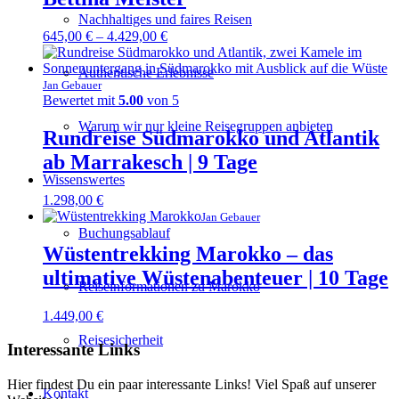
Nachhaltiges und faires Reisen
645,00
€
–
4.429,00
€
Authentische Erlebnisse
Jan Gebauer
Bewertet mit
5.00
von 5
Warum wir nur kleine Reisegruppen anbieten
Rundreise Südmarokko und Atlantik
ab Marrakesch | 9 Tage
Wissenswertes
1.298,00
€
Jan Gebauer
Buchungsablauf
Wüstentrekking Marokko – das
ultimative Wüstenabenteuer | 10 Tage
Reiseinformationen zu Marokko
1.449,00
€
Reisesicherheit
Interessante Links
Hier findest Du ein paar interessante Links! Viel Spaß auf unserer
Kontakt